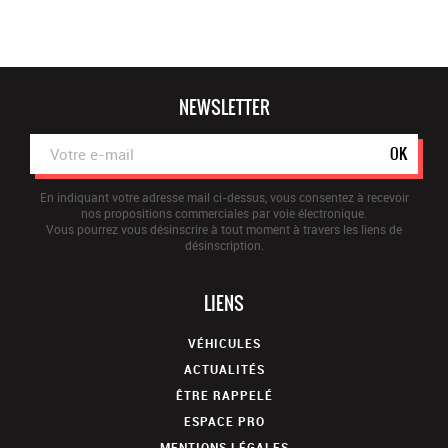
NEWSLETTER
OK
En indiquant votre adresse mail ci-dessus, vous consentez à recevoir
nos propositions commerciales par voie électronique.
Vous pourrez vous désinscrire à tout moment à travers les liens de
désinscription.
LIENS
VÉHICULES
ACTUALITÉS
ÊTRE RAPPELÉ
ESPACE PRO
MENTIONS LÉGALES