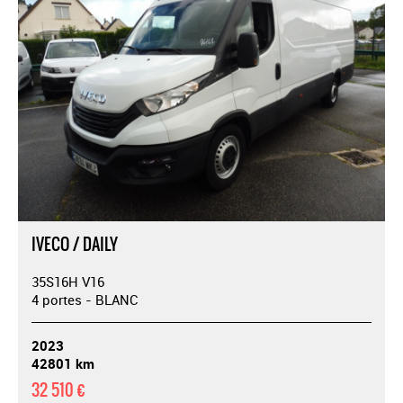
IVECO / DAILY
35S16H V16
4 portes - BLANC
2023
42801 km
32 510 €