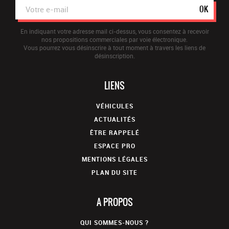
OK
En indiquant votre adresse mail ci-dessus, vous consentez à recevoir
nos propositions commerciales par voie électronique.
Vous pourrez vous désinscrire à tout moment à travers les liens de
désinscription.
LIENS
VÉHICULES
ACTUALITÉS
ÊTRE RAPPELÉ
ESPACE PRO
MENTIONS LÉGALES
PLAN DU SITE
A PROPOS
QUI SOMMES-NOUS ?