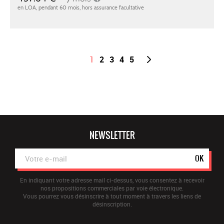
1
2
3
4
5
NEWSLETTER
OK
En indiquant votre adresse mail ci-dessus, vous consentez à recevoir
nos propositions commerciales par voie électronique.
Vous pourrez vous désinscrire à tout moment à travers les liens de
désinscription.