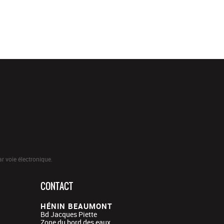
r voie électronique.
CONTACT
HÉNIN BEAUMONT
Bd Jacques Piette
Zone du bord des eaux