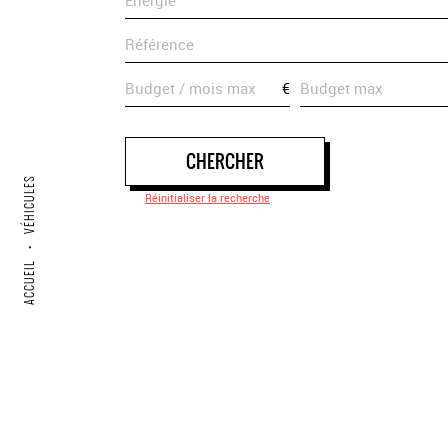
€
CHERCHER
VÉHICULES
Réinitialiser la recherche
•
ACCUEIL