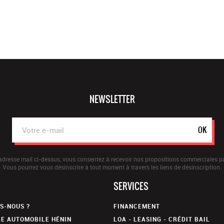
NEWSLETTER
OK
adresse mail ci-dessus, vous consentez à recevoir nos propositions commerciales pa
Vous pourrez vous désinscrire à tout moment à travers les liens de désinscription.
SERVICES
S-NOUS ?
FINANCEMENT
E AUTOMOBILE HÉNIN
LOA - LEASING - CRÉDIT BAIL