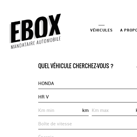
VÉHICULES
A PROP
QUEL VÉHICULE CHERCHEZ-VOUS ?
HONDA
HR V
km
Boîte de vitesse
Énergie