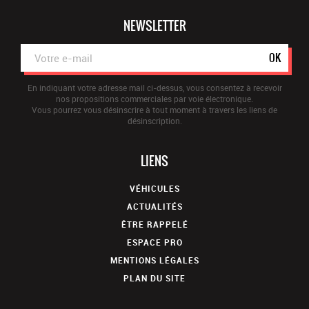
NEWSLETTER
OK
En indiquant votre adresse mail ci-dessus, vous consentez à recevoir
nos propositions commerciales par voie électronique.
Vous pourrez vous désinscrire à tout moment à travers les liens de
désinscription.
LIENS
VÉHICULES
ACTUALITÉS
ÊTRE RAPPELÉ
ESPACE PRO
MENTIONS LÉGALES
PLAN DU SITE