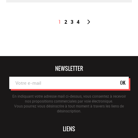
1
2
3
4
NEWSLETTER
OK
En indiquant votre adresse mail ci-dessus, vous consentez à recevoir
nos propositions commerciales par voie électronique.
Vous pourrez vous désinscrire à tout moment à travers les liens de
désinscription.
LIENS