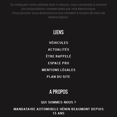
En indiquant votre adresse mail ci-dessus, vous consentez à recevoir
nos propositions commerciales par voie électronique.
Vous pourrez vous désinscrire à tout moment à travers les liens de
désinscription.
LIENS
VÉHICULES
ACTUALITÉS
ÊTRE RAPPELÉ
ESPACE PRO
MENTIONS LÉGALES
PLAN DU SITE
A PROPOS
QUI SOMMES-NOUS ?
MANDATAIRE AUTOMOBILE HÉNIN BEAUMONT DEPUIS
15 ANS