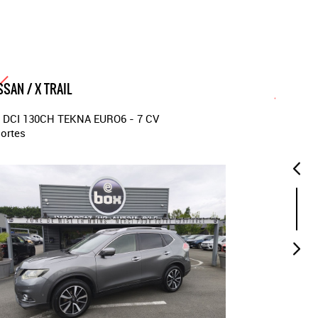
SSAN / X TRAIL
BMW / 
6 DCI 130CH TEKNA EURO6 - 7 CV
(F15) XD
portes
5 portes