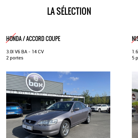
LA SÉLECTION
HONDA / ACCORD COUPE
NI
3.0I V6 BA - 14 CV
1.
2 portes
5 